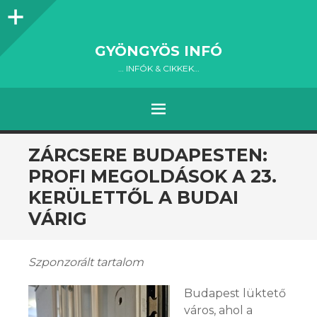
Oldalsáv
GYÖNGYÖS INFÓ
… INFÓK & CIKKEK…
MENÜ
KILÉPÉS A TARTALOMBA
ZÁRCSERE BUDAPESTEN:
PROFI MEGOLDÁSOK A 23.
KERÜLETTŐL A BUDAI
VÁRIG
Szponzorált tartalom
Budapest lüktető
város, ahol a