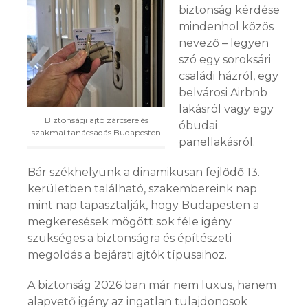
biztonság kérdése
mindenhol közös
nevező – legyen
szó egy soroksári
családi házról, egy
belvárosi Airbnb
lakásról vagy egy
Biztonsági ajtó zárcsere és
óbudai
szakmai tanácsadás Budapesten
panellakásról.
Bár székhelyünk a dinamikusan fejlődő 13.
kerületben található, szakembereink nap
mint nap tapasztalják, hogy Budapesten a
megkeresések mögött sok féle igény
szükséges a biztonságra és építészeti
megoldás a bejárati ajtók típusaihoz.
A biztonság 2026 ban már nem luxus, hanem
alapvető igény az ingatlan tulajdonosok