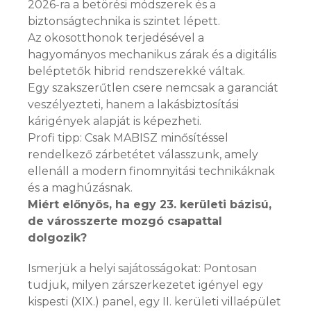
2026-ra a betörési módszerek és a
biztonságtechnika is szintet lépett.
Az okosotthonok terjedésével a
hagyományos mechanikus zárak és a digitális
beléptetők hibrid rendszerekké váltak.
Egy szakszerűtlen csere nemcsak a garanciát
veszélyezteti, hanem a lakásbiztosítási
kárigények alapját is képezheti.
Profi tipp: Csak MABISZ minősítéssel
rendelkező zárbetétet válasszunk, amely
ellenáll a modern finomnyitási technikáknak
és a maghúzásnak.
Miért előnyös, ha egy 23. kerületi bázisú,
de városszerte mozgó csapattal
dolgozik?
Ismerjük a helyi sajátosságokat: Pontosan
tudjuk, milyen zárszerkezetet igényel egy
kispesti (XIX.) panel, egy II. kerületi villaépület