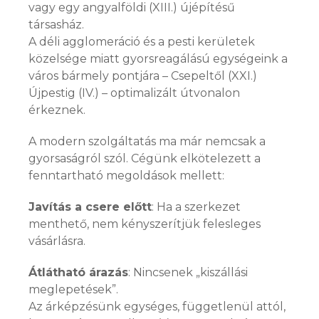
vagy egy angyalföldi (XIII.) újépítésű
társasház.
A déli agglomeráció és a pesti kerületek
közelsége miatt gyorsreagálású egységeink a
város bármely pontjára – Csepeltől (XXI.)
Újpestig (IV.) – optimalizált útvonalon
érkeznek.
A modern szolgáltatás ma már nemcsak a
gyorsaságról szól. Cégünk elkötelezett a
fenntartható megoldások mellett:
Javítás a csere előtt
: Ha a szerkezet
menthető, nem kényszerítjük felesleges
vásárlásra.
Átlátható árazás
: Nincsenek „kiszállási
meglepetések”.
Az árképzésünk egységes, függetlenül attól,