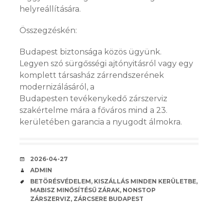
helyreállítására.
Összegzéskén:
Budapest biztonsága közös ügyünk.
Legyen szó sürgősségi ajtónyitásról vagy egy
komplett társasház zárrendszerének
modernizálásáról, a
Budapesten tevékenykedő zárszerviz
szakértelme mára a főváros mind a 23.
kerületében garancia a nyugodt álmokra.
KÖZZÉTÉVE
2026-04-27
SZERZŐ
ADMIN
CÍMKE
BETÖRÉSVÉDELEM
,
KISZÁLLÁS MINDEN KERÜLETBE
,
MABISZ MINŐSÍTÉSŰ ZÁRAK
,
NONSTOP
ZÁRSZERVIZ
,
ZÁRCSERE BUDAPEST