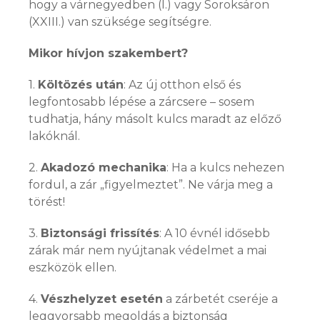
hogy a várnegyedben (I.) vagy Soroksáron
(XXIII.) van szüksége segítségre.
Mikor hívjon szakembert?
1.
Költözés után
: Az új otthon első és
legfontosabb lépése a zárcsere – sosem
tudhatja, hány másolt kulcs maradt az előző
lakóknál.
2.
Akadozó mechanika
: Ha a kulcs nehezen
fordul, a zár „figyelmeztet”. Ne várja meg a
törést!
3.
Biztonsági frissítés
: A 10 évnél idősebb
zárak már nem nyújtanak védelmet a mai
eszközök ellen.
4.
Vészhelyzet esetén
a zárbetét cseréje a
leggyorsabb megoldás a biztonság