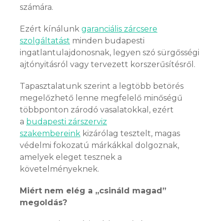
számára.
Ezért kínálunk
garanciális zárcsere
szolgáltatást
minden budapesti
ingatlantulajdonosnak, legyen szó sürgősségi
ajtónyitásról vagy tervezett korszerűsítésről.
Tapasztalatunk szerint a legtöbb betörés
megelőzhető lenne megfelelő minőségű
többponton zárodó vasalatokkal, ezért
a
budapesti zárszerviz
szakembereink
kizárólag tesztelt, magas
védelmi fokozatú márkákkal dolgoznak,
amelyek eleget tesznek a
követelményeknek.
Miért nem elég a „csináld magad”
megoldás?