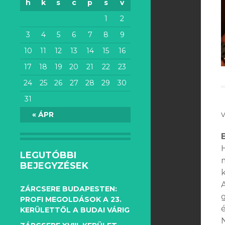
h
k
s
c
p
s
v
1
2
3
4
5
6
7
8
9
10
11
12
13
14
15
16
17
18
19
20
21
22
23
24
25
26
27
28
29
30
31
v
« ÁPR
LEGUTÓBBI
BEJEGYZÉSEK
k
ZÁRCSERE BUDAPESTEN:
g
PROFI MEGOLDÁSOK A 23.
KERÜLETTŐL A BUDAI VÁRIG