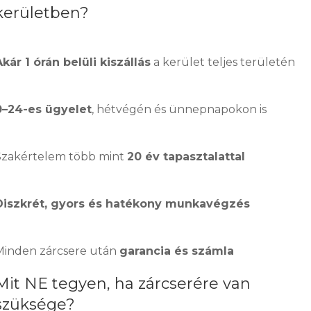
kerületben?
Akár 1 órán belüli kiszállás
a kerület teljes területén
0–24-es ügyelet
, hétvégén és ünnepnapokon is
Szakértelem több mint
20 év tapasztalattal
Diszkrét, gyors és hatékony munkavégzés
Minden zárcsere után
garancia és számla
Mit NE tegyen, ha zárcserére van
szüksége?