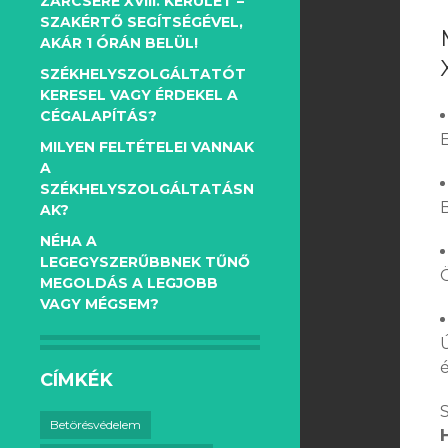
ZÁRCSERE XVIII. KERÜLET –
SZAKÉRTŐ SEGÍTSÉGÉVEL,
AKÁR 1 ÓRÁN BELÜL!
SZÉKHELYSZOLGÁLTATÓT
KERESEL VAGY ÉRDEKEL A
CÉGALAPÍTÁS?
E
MILYEN FELTÉTELEI VANNAK
A
SZÉKHELYSZOLGÁLTATÁSN
AK?
NÉHA A
LEGEGYSZERŰBBNEK TŰNŐ
MEGOLDÁS A LEGJOBB
VAGY MÉGSEM?
CÍMKÉK
Betörésvédelem