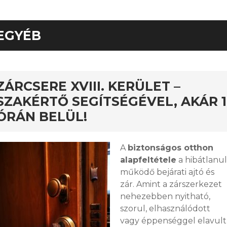
EGYÉB
nos
ZÁRCSERE XVIII. KERÜLET –
SZAKÉRTŐ SEGÍTSÉGÉVEL, AKÁR 1
ÓRÁN BELÜL!
A
biztonságos otthon
alapfeltétele
a hibátlanul
működő bejárati ajtó és
zár. Amint a zárszerkezet
nehezebben nyitható,
szorul, elhasználódott
vagy éppenséggel elavult