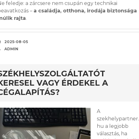
Ne feledje: a zárcsere nem csupán egy technikai
beavatkozás –
a családja, otthona, irodája biztonsága
múlik rajta
.
KÖZZÉTÉVE
2025-08-05
SZERZŐ
ADMIN
nos
SZÉKHELYSZOLGÁLTATÓT
KERESEL VAGY ÉRDEKEL A
CÉGALAPÍTÁS?
A
szekhelypartner.
hu a legjobb
választás, ha