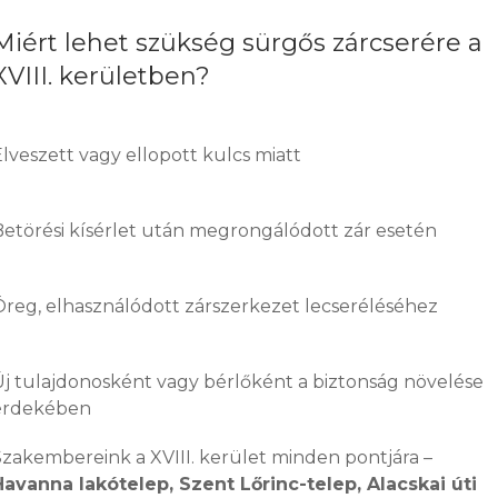
Miért lehet szükség sürgős zárcserére a
XVIII. kerületben?
lveszett vagy ellopott kulcs miatt
Betörési kísérlet után megrongálódott zár esetén
Öreg, elhasználódott zárszerkezet lecseréléséhez
Új tulajdonosként vagy bérlőként a biztonság növelése
érdekében
Szakembereink a XVIII. kerület minden pontjára –
Havanna lakótelep, Szent Lőrinc-telep, Alacskai úti