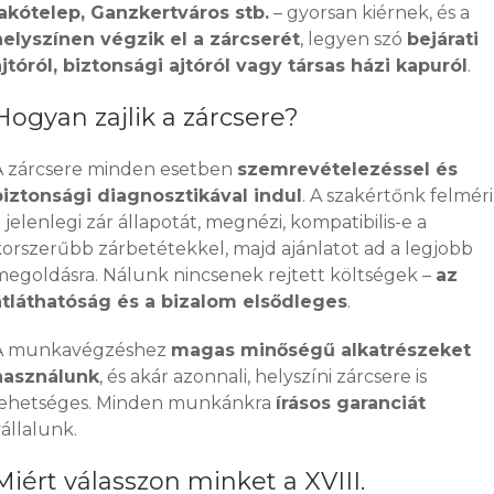
lakótelep, Ganzkertváros stb.
– gyorsan kiérnek, és a
helyszínen végzik el a zárcserét
, legyen szó
bejárati
ajtóról, biztonsági ajtóról vagy társas házi kapuról
.
Hogyan zajlik a zárcsere?
A zárcsere minden esetben
szemrevételezéssel és
biztonsági diagnosztikával indul
. A szakértőnk felméri
 jelenlegi zár állapotát, megnézi, kompatibilis-e a
korszerűbb zárbetétekkel, majd ajánlatot ad a legjobb
megoldásra. Nálunk nincsenek rejtett költségek –
az
átláthatóság és a bizalom elsődleges
.
A munkavégzéshez
magas minőségű alkatrészeket
használunk
, és akár azonnali, helyszíni zárcsere is
lehetséges. Minden munkánkra
írásos garanciát
állalunk.
Miért válasszon minket a XVIII.