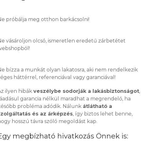
Ne próbálja meg otthon barkácsolni!
Ne vásároljon olcsó, ismeretlen eredetű zárbetétet
webshopból!
Ne bízza a munkát olyan lakatosra, aki nem rendelkezik
éges háttérrel, referenciával vagy garanciával!
Az ilyen hibák
veszélybe sodorják a lakásbiztonságot
,
ráadásul garancia nélkül maradhat a megrendelő, ha
később probléma adódik. Nálunk
átlátható a
szolgáltatás és az árképzés
, így biztos lehet benne,
hogy hosszú távra szóló megoldást kap.
Egy megbízható hivatkozás Önnek is: