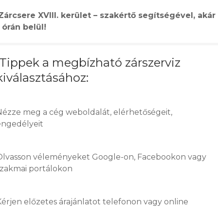
Zárcsere XVIII. kerület – szakértő segítségével, akár
 órán belül!
Tippek a megbízható zárszerviz
kiválasztásához:
Nézze meg a cég weboldalát, elérhetőségeit,
engedélyeit
Olvasson véleményeket Google-on, Facebookon vagy
szakmai portálokon
Kérjen előzetes árajánlatot telefonon vagy online