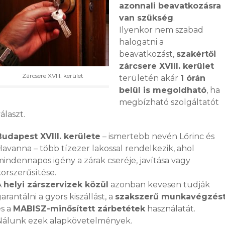
azonnali beavatkozásra
van szükség
.
Ilyenkor nem szabad
halogatni a
beavatkozást,
szakértői
zárcsere XVIII. kerület
Zárcsere XVIII. kerület
területén akár
1 órán
belül is megoldható
, ha
megbízható szolgáltatót
álaszt.
Budapest XVIII. kerülete
– ismertebb nevén Lőrinc és
Havanna – több tízezer lakossal rendelkezik, ahol
mindennapos igény a zárak cseréje, javítása vagy
orszerűsítése.
A
helyi zárszervizek közül
azonban kevesen tudják
arantálni a gyors kiszállást, a
szakszerű munkavégzés
és a
MABISZ-minősített zárbetétek
használatát.
Nálunk ezek alapkövetelmények.